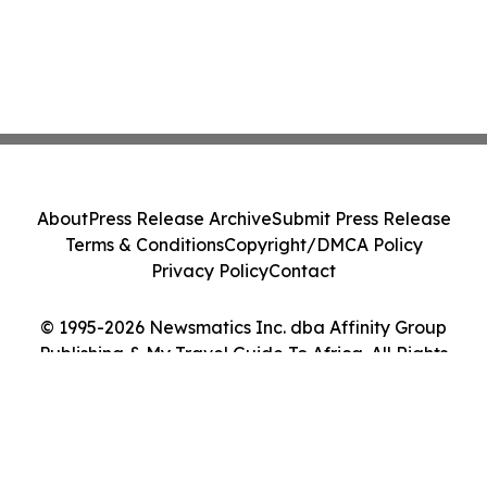
About
Press Release Archive
Submit Press Release
Terms & Conditions
Copyright/DMCA Policy
Privacy Policy
Contact
© 1995-2026 Newsmatics Inc. dba Affinity Group
Publishing & My Travel Guide To Africa. All Rights
Reserved.
Cookie Settings / Your Privacy Choices